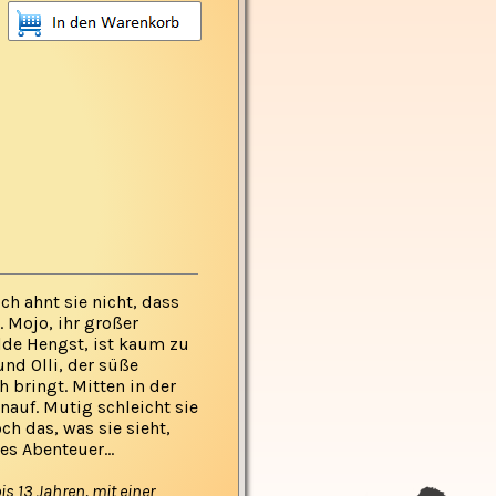
ch ahnt sie nicht, dass
 Mojo, ihr großer
ilde Hengst, ist kaum zu
und Olli, der süße
h bringt. Mitten in der
auf. Mutig schleicht sie
h das, was sie sieht,
es Abenteuer...
s 13 Jahren, mit einer