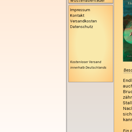
Wüstenabenteuer
Impressum
Kontakt
Versandkosten
Datenschutz
Kostenloser Versand
innerhalb Deutschlands
Bes
Endl
auch
Brud
zähm
Stal
Nach
sich
kann
Ein 