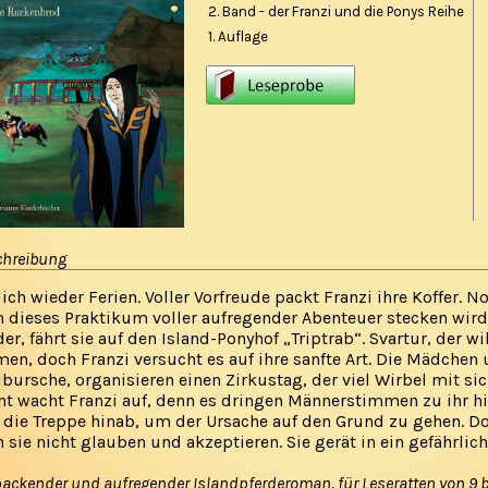
2. Band - der Franzi und die Ponys Reihe
1. Auflage
chreibung
ich wieder Ferien. Voller Vorfreude packt Franzi ihre Koffer. No
 dieses Praktikum voller aufregender Abenteuer stecken wird.
er, fährt sie auf den Island-Ponyhof „Triptrab“. Svartur, der w
en, doch Franzi versucht es auf ihre sanfte Art. Die Mädchen 
lbursche, organisieren einen Zirkustag, der viel Wirbel mit sic
t wacht Franzi auf, denn es dringen Männerstimmen zu ihr hin
 die Treppe hinab, um der Ursache auf den Grund zu gehen. Doc
 sie nicht glauben und akzeptieren. Sie gerät in ein gefährlich
packender und aufregender Islandpferderoman, für Leseratten von 9 bi